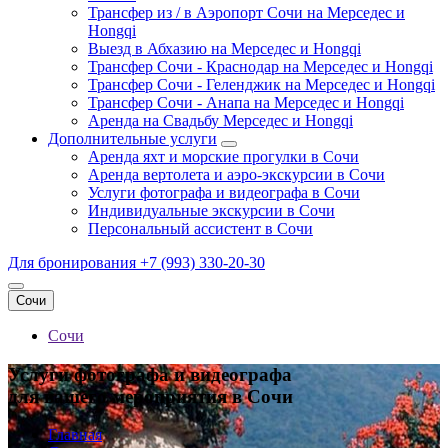
Трансфер из / в Аэропорт Сочи на Мерседес и
Hongqi
Выезд в Абхазию на Мерседес и Hongqi
Трансфер Сочи - Краснодар на Мерседес и Hongqi
Трансфер Сочи - Геленджик на Мерседес и Hongqi
Трансфер Сочи - Анапа на Мерседес и Hongqi
Аренда на Свадьбу Мерседес и Hongqi
Дополнительные услуги
Аренда яхт и морские прогулки в Сочи
Аренда вертолета и аэро-экскурсии в Сочи
Услуги фотографа и видеографа в Сочи
Индивидуальные экскурсии в Сочи
Персональный ассистент в Сочи
Для бронирования
+7 (993) 330-20-30
Сочи
Сочи
Услуги фотографа и видеографа
для вашего мероприятия в Сочи
Главная