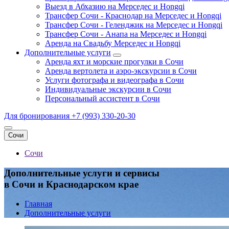
Выезд в Абхазию на Мерседес и Hongqi
Трансфер Сочи - Краснодар на Мерседес и Hongqi
Трансфер Сочи - Геленджик на Мерседес и Hongqi
Трансфер Сочи - Анапа на Мерседес и Hongqi
Аренда на Свадьбу Мерседес и Hongqi
Дополнительные услуги
Аренда яхт и морские прогулки в Сочи
Аренда вертолета и аэро-экскурсии в Сочи
Услуги фотографа и видеографа в Сочи
Индивидуальные экскурсии в Сочи
Персональный ассистент в Сочи
Для бронирования
+7 (993) 330-20-30
Сочи
Сочи
Дополнительные услуги и сервисы
в Сочи и Краснодарском крае
Главная
Дополнительные услуги