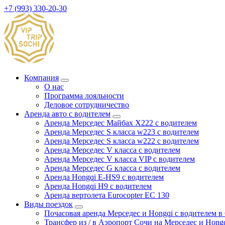
+7 (993) 330-20-30
Компания
О нас
Программа лояльности
Деловое сотрудничество
Аренда авто с водителем
Аренда Мерседес Майбах X222 с водителем
Аренда Мерседес S класса w223 с водителем
Аренда Мерседес S класса w222 с водителем
Аренда Мерседес V класса с водителем
Аренда Мерседес V класса VIP с водителем
Аренда Мерседес G класса с водителем
Аренда Hongqi E-HS9 с водителем
Аренда Hongqi H9 с водителем
Аренда вертолета Eurocopter EC 130
Виды поездок
Почасовая аренда Мерседес и Hongqi с водителем в
Трансфер из / в Аэропорт Сочи на Мерседес и Hong