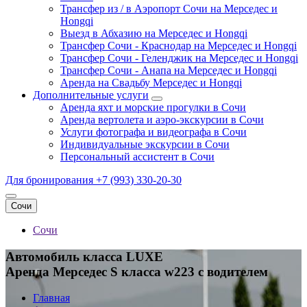
Трансфер из / в Аэропорт Сочи на Мерседес и
Hongqi
Выезд в Абхазию на Мерседес и Hongqi
Трансфер Сочи - Краснодар на Мерседес и Hongqi
Трансфер Сочи - Геленджик на Мерседес и Hongqi
Трансфер Сочи - Анапа на Мерседес и Hongqi
Аренда на Свадьбу Мерседес и Hongqi
Дополнительные услуги
Аренда яхт и морские прогулки в Сочи
Аренда вертолета и аэро-экскурсии в Сочи
Услуги фотографа и видеографа в Сочи
Индивидуальные экскурсии в Сочи
Персональный ассистент в Сочи
Для бронирования
+7 (993) 330-20-30
Сочи
Сочи
Автомобиль класса LUXE
Аренда Мерседес S класса w223 с водителем
Главная